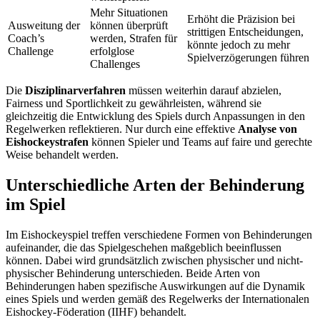
Mehr Situationen
Erhöht die Präzision bei
Ausweitung der
können überprüft
strittigen Entscheidungen,
Coach’s
werden, Strafen für
könnte jedoch zu mehr
Challenge
erfolglose
Spielverzögerungen führen
Challenges
Die
Disziplinarverfahren
müssen weiterhin darauf abzielen,
Fairness und Sportlichkeit zu gewährleisten, während sie
gleichzeitig die Entwicklung des Spiels durch Anpassungen in den
Regelwerken reflektieren. Nur durch eine effektive
Analyse von
Eishockeystrafen
können Spieler und Teams auf faire und gerechte
Weise behandelt werden.
Unterschiedliche Arten der Behinderung
im Spiel
Im Eishockeyspiel treffen verschiedene Formen von Behinderungen
aufeinander, die das Spielgeschehen maßgeblich beeinflussen
können. Dabei wird grundsätzlich zwischen physischer und nicht-
physischer Behinderung unterschieden. Beide Arten von
Behinderungen haben spezifische Auswirkungen auf die Dynamik
eines Spiels und werden gemäß des Regelwerks der Internationalen
Eishockey-Föderation (IIHF) behandelt.