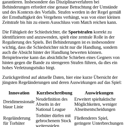
garantieren. Insbesondere das Disziplinarverfahren bei
Behinderungen erfordert eine genaue Betrachtung der Umstände
und des Kontexts des Vorfalls. Strafen werden in der Regel gemäß
der Ernsthaftigkeit des Vergehens verhängt, was von einer kleinen
Zeitstrafe bis hin zu einem Ausschluss vom Match reichen kann.
Die Fähigkeit der Schiedsrichter, die
Sportstrafen
korrekt zu
identifizieren und anzuwenden, spielt eine zentrale Rolle in der
Regulierung des Spiels. Bei Behinderungen ist es insbesondere
wichtig, dass die Schiedsrichter nicht nur die Handlung, sondern
auch die Absicht hinter der Handlung bewerten können.
Beispielsweise kann das absichtliche Schieben eines Gegners von
hinten gegen die Bande zu strengeren Strafen führen, da dies ein
hohes Verletzungsrisiko birgt.
Zurückgreifend auf aktuelle Daten, hier eine kurze Übersicht der
jüngsten Regeländerungen und deren Auswirkungen auf das Spiel:
Innovation
Kurzbeschreibung
Auswirkungen
Neudefinition des
Erweitert spieltaktische
Dreidimensionale
Abseits in der
Möglichkeiten, weniger
blaue Linie
National League
Abseitsentscheidungen
Torhüter dürfen mit
Regeländerung
Fließenderes Spiel,
gebrochenem Stock
für Torhüter
geringere Unterbrechungen
weiterspielen