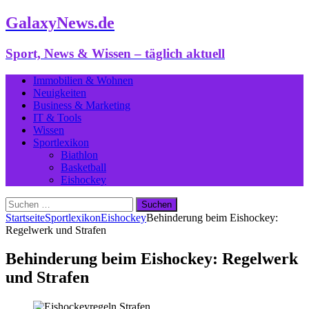
GalaxyNews.de
Sport, News & Wissen – täglich aktuell
Immobilien & Wohnen
Neuigkeiten
Business & Marketing
IT & Tools
Wissen
Sportlexikon
Biathlon
Basketball
Eishockey
Suchen
nach:
Startseite
Sportlexikon
Eishockey
Behinderung beim Eishockey:
Regelwerk und Strafen
Behinderung beim Eishockey: Regelwerk
und Strafen