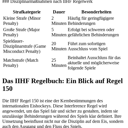
### Disziplinarmaßnahmen nach IIHF Regelwerk
Strafkategorie
Dauer
Besonderheiten
Kleine Strafe (Minor
2
Häufig für geringfügigere
Penalty)
Minuten
Behinderungen
Große Strafe (Major
5
Erfolgt bei schweren oder
Penalty)
Minuten
gefährlichen Behinderungen
Spieldauer-
20
Führt zum sofortigen
Disziplinarstrafe (Game
Minuten
Ausschluss vom Spiel
Misconduct Penalty)
Beinhaltet Ausschluss für das
Matchstrafe (Match
25
aktuelle und möglicherweise
Penalty)
Minuten
folgende Spiele
Das IIHF Regelbuch: Ein Blick auf Regel
150
Die IIHF Regel 150 ist eine der Kernbestimmungen des
internationalen Eishockeys. Diese Interference Regel wird
angewendet, um das Spiel fair und sicher zu gestalten, indem sie
unzulässige Behinderungen während des Spiels klar definiert. Ihre
Umsetzung beeinflusst nicht nur die Disziplin auf dem Eis, sondern
auch den Ausgang und den Fluss des Spiels.