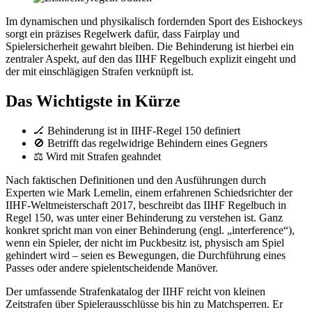
Im dynamischen und physikalisch fordernden Sport des Eishockeys
sorgt ein präzises Regelwerk dafür, dass Fairplay und
Spielersicherheit gewahrt bleiben. Die Behinderung ist hierbei ein
zentraler Aspekt, auf den das IIHF Regelbuch explizit eingeht und
der mit einschlägigen Strafen verknüpft ist.
Das Wichtigste in Kürze
🏒 Behinderung ist in IIHF-Regel 150 definiert
🚫 Betrifft das regelwidrige Behindern eines Gegners
⚖️ Wird mit Strafen geahndet
Nach faktischen Definitionen und den Ausführungen durch
Experten wie Mark Lemelin, einem erfahrenen Schiedsrichter der
IIHF-Weltmeisterschaft 2017, beschreibt das IIHF Regelbuch in
Regel 150, was unter einer Behinderung zu verstehen ist. Ganz
konkret spricht man von einer Behinderung (engl. „interference“),
wenn ein Spieler, der nicht im Puckbesitz ist, physisch am Spiel
gehindert wird – seien es Bewegungen, die Durchführung eines
Passes oder andere spielentscheidende Manöver.
Der umfassende Strafenkatalog der IIHF reicht von kleinen
Zeitstrafen über Spielerausschlüsse bis hin zu Matchsperren. Er