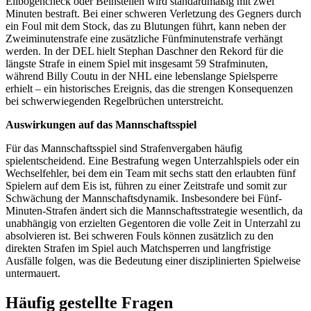
Ellbogencheck oder Beinstellen wird standardmäßig mit zwei
Minuten bestraft. Bei einer schweren Verletzung des Gegners durch
ein Foul mit dem Stock, das zu Blutungen führt, kann neben der
Zweiminutenstrafe eine zusätzliche Fünfminutenstrafe verhängt
werden. In der DEL hielt Stephan Daschner den Rekord für die
längste Strafe in einem Spiel mit insgesamt 59 Strafminuten,
während Billy Coutu in der NHL eine lebenslange Spielsperre
erhielt – ein historisches Ereignis, das die strengen Konsequenzen
bei schwerwiegenden Regelbrüchen unterstreicht.
Auswirkungen auf das Mannschaftsspiel
Für das Mannschaftsspiel sind Strafenvergaben häufig
spielentscheidend. Eine Bestrafung wegen Unterzahlspiels oder ein
Wechselfehler, bei dem ein Team mit sechs statt den erlaubten fünf
Spielern auf dem Eis ist, führen zu einer Zeitstrafe und somit zur
Schwächung der Mannschaftsdynamik. Insbesondere bei Fünf-
Minuten-Strafen ändert sich die Mannschaftsstrategie wesentlich, da
unabhängig von erzielten Gegentoren die volle Zeit in Unterzahl zu
absolvieren ist. Bei schweren Fouls können zusätzlich zu den
direkten Strafen im Spiel auch Matchsperren und langfristige
Ausfälle folgen, was die Bedeutung einer disziplinierten Spielweise
untermauert.
Häufig gestellte Fragen