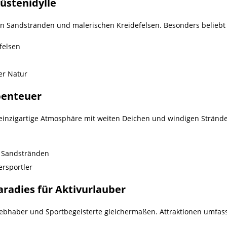
üstenidylle
n Sandstränden und malerischen Kreidefelsen. Besonders beliebt 
felsen
er Natur
benteuer
einzigartige Atmosphäre mit weiten Deichen und windigen Stränden
n Sandstränden
rsportler
radies für Aktivurlauber
iebhaber und Sportbegeisterte gleichermaßen. Attraktionen umfas