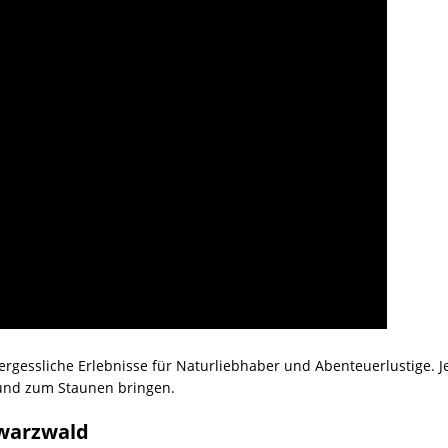
gessliche Erlebnisse für Naturliebhaber und Abenteuerlustige. J
 und zum Staunen bringen.
hwarzwald